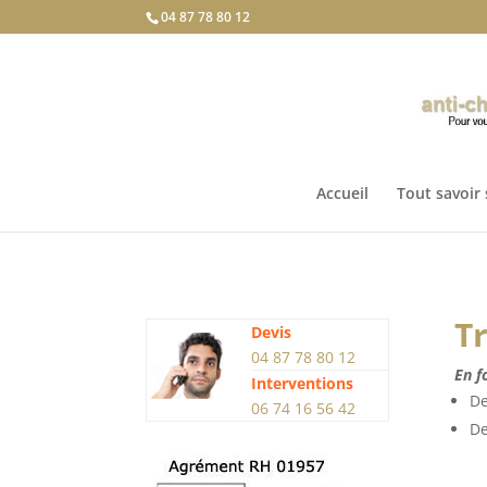
04 87 78 80 12
Accueil
Tout savoir 
T
Devis
04 87 78 80 12
En f
Interventions
De
06 74 16 56 42
De